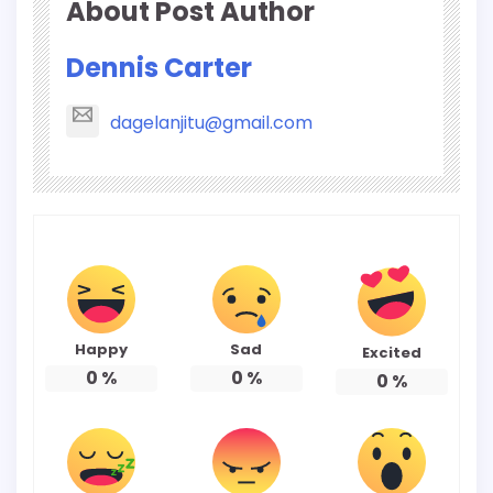
About Post Author
Dennis Carter
dagelanjitu@gmail.com
Happy
Sad
Excited
0
%
0
%
0
%