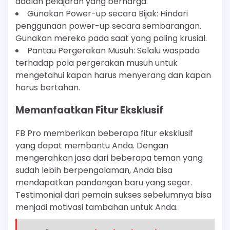
adalah pelajaran yang berharga.
Gunakan Power-up secara Bijak: Hindari
penggunaan power-up secara sembarangan.
Gunakan mereka pada saat yang paling krusial.
Pantau Pergerakan Musuh: Selalu waspada
terhadap pola pergerakan musuh untuk
mengetahui kapan harus menyerang dan kapan
harus bertahan.
Memanfaatkan Fitur Eksklusif
FB Pro memberikan beberapa fitur eksklusif
yang dapat membantu Anda. Dengan
mengerahkan jasa dari beberapa teman yang
sudah lebih berpengalaman, Anda bisa
mendapatkan pandangan baru yang segar.
Testimonial dari pemain sukses sebelumnya bisa
menjadi motivasi tambahan untuk Anda.