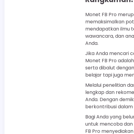
Monet FB Pro merupa
memaksimalkan pote
mendapatkan ilmu ten
wawancara, dan anal
Anda.
Jika Anda mencari 
Monet FB Pro adalah
serta dibalut deng
belajar tapi juga me
Melalui penelitian 
lengkap dan rekomen
Anda. Dengan demikia
berkontribusi dal
Bagi Anda yang belu
untuk mencoba dan 
FB Pro menyediakan 