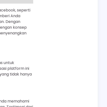
acebook, seperti
emberi Anda
tan. Dengan
t dengan konsep
 menyenangkan
s untuk
i platform ini
 yang tidak hanya
 Anda memahami
. Testimoni dari