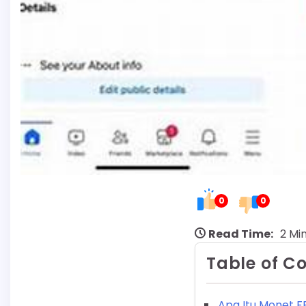
0
0
Read Time:
2 Mi
Table of C
Apa Itu Monet F