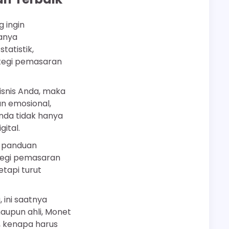
 ingin
anya
tatistik,
ategi pemasaran
snis Anda, maka
an emosional,
nda tidak hanya
ital.
n panduan
tegi pemasaran
etapi turut
ini saatnya
upun ahli, Monet
, kenapa harus