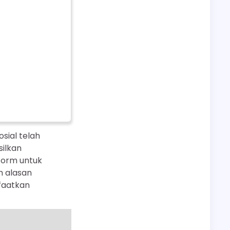
sial telah
ilkan
form untuk
h alasan
faatkan