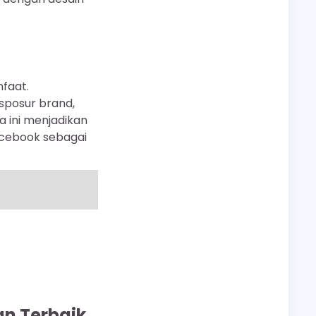
faat.
sposur brand,
 ini menjadikan
acebook sebagai
n Terbaik