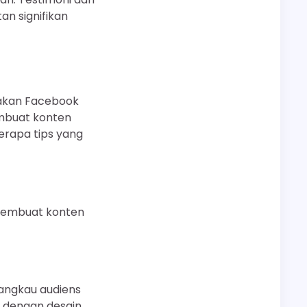
n signifikan
nakan Facebook
embuat konten
berapa tips yang
r membuat konten
jangkau audiens
n dengan desain