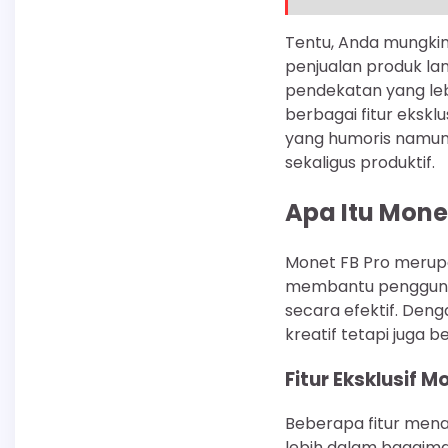
Tentu, Anda mungkin
penjualan produk la
pendekatan yang leb
berbagai fitur ekskl
yang humoris namun
sekaligus produktif.
Apa Itu Mone
Monet FB Pro merup
membantu pengguna 
secara efektif. Den
kreatif tetapi juga 
Fitur Eksklusif M
Beberapa fitur men
lebih dalam bagaim