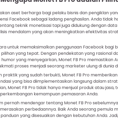
kan aset berharga bagi pelaku bisnis dan pengiklan yang
nsi Facebook sebagai ladang penghasilan. Anda tidak h
tang teknik monetisasi tapi juga didukung dengan data s
isis mendalam yang akan meningkatkan efektivitas str
cara untuk memaksimalkan penggunaan Facebook bagi bi
 pilihan yang tepat. Dengan pendekatan yang rasional d
an humor yang menyegarkan, Monet FB Pro memastikan A
nikmati proses menjadi seorang marketer ulung di dunia dig
dan praktik yang sudah terbukti, Monet FB Pro memberika
dasi yang bisa diimplementasikan langsung dalam stra
n, Monet FB Pro tidak hanya menjual produk atau jasa, t
am perkembangan kemampuan pemasaran Anda.
m pernah mendengar tentang Monet FB Pro sebelumnya, 
merasakan perbedaannya. Baik Anda seorang pemula ma
panduan yang disesuaikan dengan kebutuhan Anda. Jadi