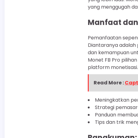
yang menggugah dan
Manfaat dan
Pemanfaatan sepenu
Diantaranya adalah 
dan kemampuan untuk
Monet FB Pro piliha
platform monetisasi.
Read More :
Capt
Meningkatkan pem
Strategi pemasara
Panduan membuat 
Tips dan trik meng
Rangkuman: M