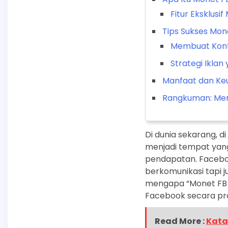
Fitur Eksklusi
Tips Sukses Mon
Membuat Kont
Strategi Iklan 
Manfaat dan Ke
Rangkuman: Meng
Di dunia sekarang, d
menjadi tempat yan
pendapatan. Faceboo
berkomunikasi tapi j
mengapa “Monet FB P
Facebook secara pro
Read More :
Kata