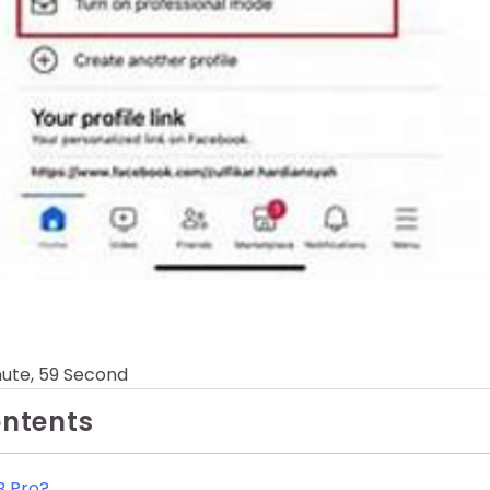
nute, 59 Second
ontents
B Pro?