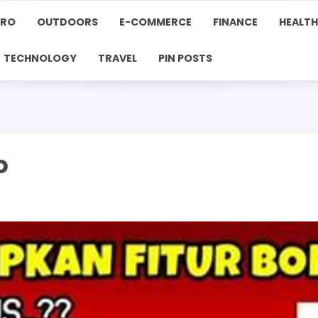
PRO
OUTDOORS
E-COMMERCE
FINANCE
HEALTH
TECHNOLOGY
TRAVEL
PIN POSTS
o