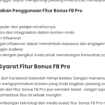
anggar dapat mengurangi peluang Anda untuk mendapat
lkan Penggunaan Fitur Bonus FB Pro
puler dan pelajari strukturnya.
aru dan integrasikan dalam konten Anda.
n Influencer
gan influencer dapat menambah exposure dan engagem
engan Audiens
ksi dengan pengikut Anda untuk membangun komunitas ya
arat Fitur Bonus FB Pro
dari Facebook bukanlah mimpi belaka. Dengan memenuh
n mengoptimalkan konten yang Anda bagikan, peluang A
 dari fitur bonus FB Pro pun semakin besar. Jangan lup
faatkan fitur ini sebaik mungkin.
embangan teknologi dan media sosial, fitur bonus FB Pr