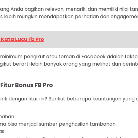
ang Anda bagikan relevan, menarik, dan memiliki nilai ta
as lebih mungkin mendapatkan perhatian dan engagement
 Kata Lucu Fb Pro
h minimum pengikut atau teman di Facebook adalah faktor
ikut berarti lebih banyak orang yang melihat dan berin
Fitur Bonus FB Pro
rik dengan fitur ini? Berikut beberapa keuntungan yang
bahan
ima bisa menjadi sumber penghasilan tambahan.
as