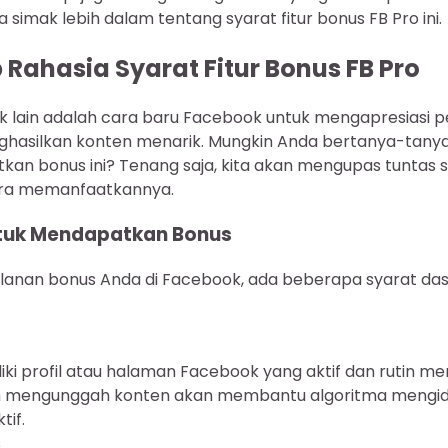
 simak lebih dalam tentang syarat fitur bonus FB Pro ini.
ahasia Syarat Fitur Bonus FB Pro
tak lain adalah cara baru Facebook untuk mengapresiasi
ghasilkan konten menarik. Mungkin Anda bertanya-tanya,
kan bonus ini? Tenang saja, kita akan mengupas tuntas
era memanfaatkannya.
ntuk Mendapatkan Bonus
lanan bonus Anda di Facebook, ada beberapa syarat das
ki profil atau halaman Facebook yang aktif dan rutin m
m mengunggah konten akan membantu algoritma mengide
tif.
s