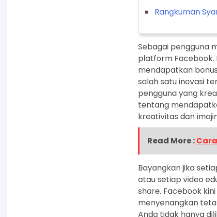
Rangkuman Syara
Sebagai pengguna me
platform Facebook. 
mendapatkan bonus da
salah satu inovasi 
pengguna yang kreati
tentang mendapatkan
kreativitas dan im
Read More :
Cara
Bayangkan jika setia
atau setiap video ed
share. Facebook kini
menyenangkan tetapi
Anda tidak hanya di