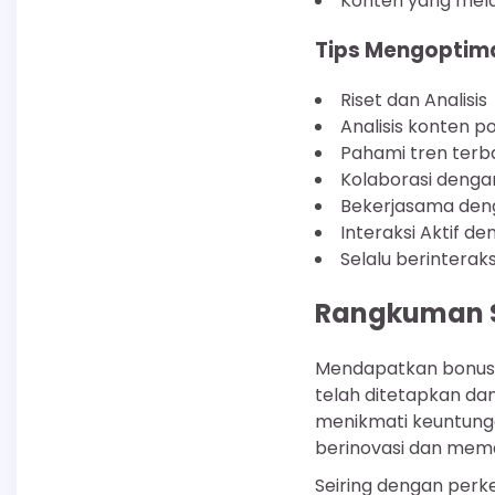
Konten yang mel
Tips Mengoptima
Riset dan Analisis
Analisis konten po
Pahami tren terb
Kolaborasi denga
Bekerjasama den
Interaksi Aktif d
Selalu berintera
Rangkuman Sy
Mendapatkan bonus 
telah ditetapkan da
menikmati keuntungan
berinovasi dan meman
Seiring dengan perk