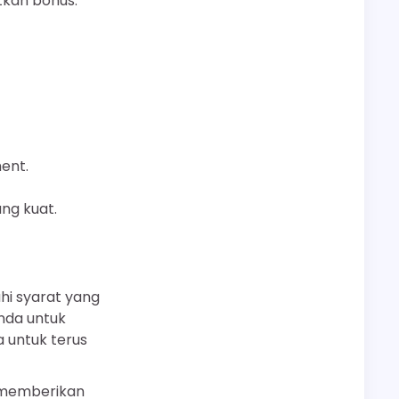
kan bonus.
ent.
ng kuat.
i syarat yang
nda untuk
a untuk terus
o memberikan