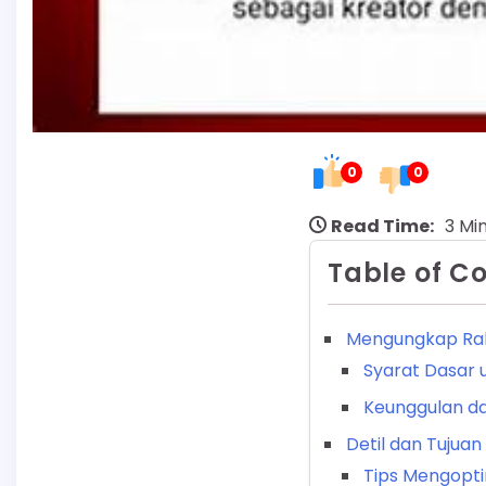
0
0
Read Time:
3 Mi
Table of C
Mengungkap Raha
Syarat Dasar
Keunggulan dar
Detil dan Tujuan
Tips Mengopti