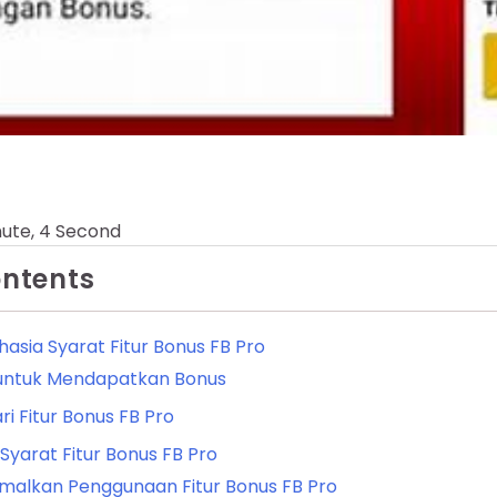
nute, 4 Second
ontents
sia Syarat Fitur Bonus FB Pro
 untuk Mendapatkan Bonus
i Fitur Bonus FB Pro
 Syarat Fitur Bonus FB Pro
malkan Penggunaan Fitur Bonus FB Pro