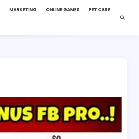
MARKETING
ONLINE GAMES
PET CARE