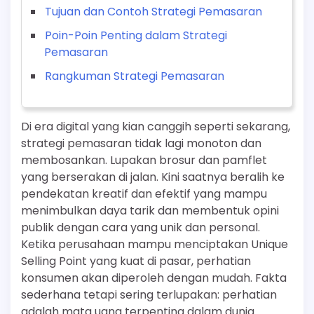
Tujuan dan Contoh Strategi Pemasaran
Poin-Poin Penting dalam Strategi
Pemasaran
Rangkuman Strategi Pemasaran
Di era digital yang kian canggih seperti sekarang,
strategi pemasaran tidak lagi monoton dan
membosankan. Lupakan brosur dan pamflet
yang berserakan di jalan. Kini saatnya beralih ke
pendekatan kreatif dan efektif yang mampu
menimbulkan daya tarik dan membentuk opini
publik dengan cara yang unik dan personal.
Ketika perusahaan mampu menciptakan Unique
Selling Point yang kuat di pasar, perhatian
konsumen akan diperoleh dengan mudah. Fakta
sederhana tetapi sering terlupakan: perhatian
adalah mata uang terpenting dalam dunia