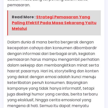
pemasaran.
Read More :
Strategi Pemasaran Yang
Paling Efektif Pada Masa Sekarang Yaitu
Melalui
Dalam dunia di mana berita bergerak dengan
kecepatan cahaya dan konsumen dibombardir
dengan informasi dari berbagai arah, kegiatan
pemasaran harus mampu mengambil perhatian
dalam sekejap dan membangkitkan minat serta
hasrat pasarnya. Hari ini, storytelling dan konten
yang dekat dengan emosi adalah kunci menuju
keterlibatan penuh konsumen. Bayangkan
kampanye yang tidak hanya informatif, tetapi
juga diselingi humor yang cerdas, berita terbaru
yang eksklusif, hingga cerita emosional yang
mengena di hati. Semua itu dapat menyatu