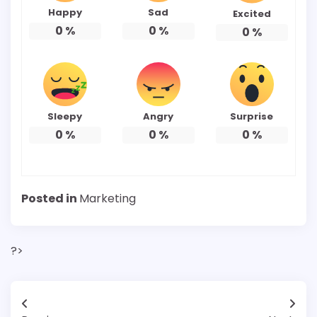
Happy
Sad
Excited
0
%
0
%
0
%
Sleepy
Angry
Surprise
0
%
0
%
0
%
Posted in
Marketing
?>
Post