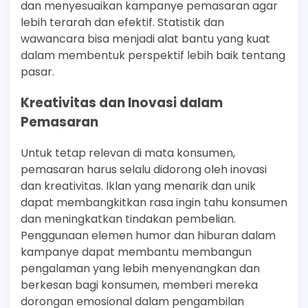
dan menyesuaikan kampanye pemasaran agar
lebih terarah dan efektif. Statistik dan
wawancara bisa menjadi alat bantu yang kuat
dalam membentuk perspektif lebih baik tentang
pasar.
Kreativitas dan Inovasi dalam
Pemasaran
Untuk tetap relevan di mata konsumen,
pemasaran harus selalu didorong oleh inovasi
dan kreativitas. Iklan yang menarik dan unik
dapat membangkitkan rasa ingin tahu konsumen
dan meningkatkan tindakan pembelian.
Penggunaan elemen humor dan hiburan dalam
kampanye dapat membantu membangun
pengalaman yang lebih menyenangkan dan
berkesan bagi konsumen, memberi mereka
dorongan emosional dalam pengambilan