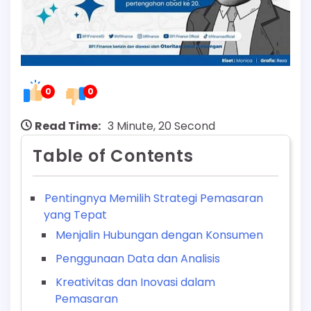
0
0
Read Time:
3 Minute, 20 Second
Table of Contents
Pentingnya Memilih Strategi Pemasaran
yang Tepat
Menjalin Hubungan dengan Konsumen
Penggunaan Data dan Analisis
Kreativitas dan Inovasi dalam
Pemasaran