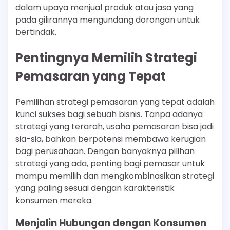
dalam upaya menjual produk atau jasa yang
pada gilirannya mengundang dorongan untuk
bertindak.
Pentingnya Memilih Strategi
Pemasaran yang Tepat
Pemilihan strategi pemasaran yang tepat adalah
kunci sukses bagi sebuah bisnis. Tanpa adanya
strategi yang terarah, usaha pemasaran bisa jadi
sia-sia, bahkan berpotensi membawa kerugian
bagi perusahaan. Dengan banyaknya pilihan
strategi yang ada, penting bagi pemasar untuk
mampu memilih dan mengkombinasikan strategi
yang paling sesuai dengan karakteristik
konsumen mereka.
Menjalin Hubungan dengan Konsumen