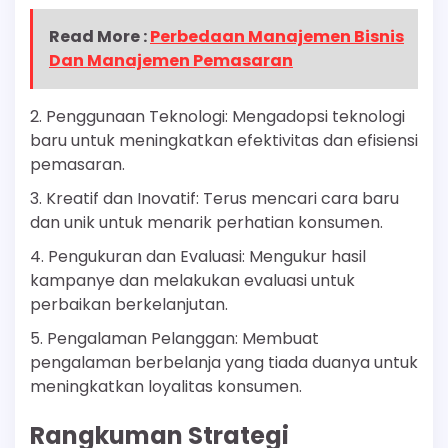
Read More :
Perbedaan Manajemen Bisnis
Dan Manajemen Pemasaran
2. Penggunaan Teknologi: Mengadopsi teknologi
baru untuk meningkatkan efektivitas dan efisiensi
pemasaran.
3. Kreatif dan Inovatif: Terus mencari cara baru
dan unik untuk menarik perhatian konsumen.
4. Pengukuran dan Evaluasi: Mengukur hasil
kampanye dan melakukan evaluasi untuk
perbaikan berkelanjutan.
5. Pengalaman Pelanggan: Membuat
pengalaman berbelanja yang tiada duanya untuk
meningkatkan loyalitas konsumen.
Rangkuman Strategi