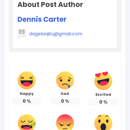
About Post Author
Dennis Carter
dagelanjitu@gmail.com
Happy
Sad
Excited
0
%
0
%
0
%