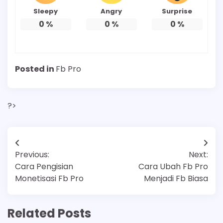
Sleepy
Angry
Surprise
0
%
0
%
0
%
Posted in
Fb Pro
?>
Post
Previous:
Next:
navigation
Cara Pengisian
Cara Ubah Fb Pro
Monetisasi Fb Pro
Menjadi Fb Biasa
Related Posts