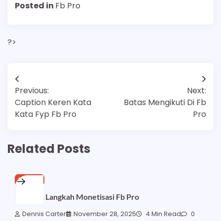
Posted in
Fb Pro
?>
Post
Previous:
Next:
navigation
Caption Keren Kata
Batas Mengikuti Di Fb
Kata Fyp Fb Pro
Pro
Related Posts
FB PRO
Langkah Langkah Monetisasi Fb Pro
Dennis Carter
November 28, 2025
4 Min Read
0