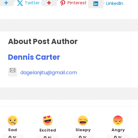
Twitter
Pinterest
LinkedIn
About Post Author
Dennis Carter
dagelanjitu@gmail.com
Sad
Sleepy
Angry
Excited
0
%
0
%
0
%