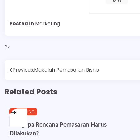
Posted in
Marketing
?>
Post
Previous:
Makalah Pemasaran Bisnis
navigation
Related Posts
MARKETING
Mengapa Rencana Pemasaran Harus
Dilakukan?