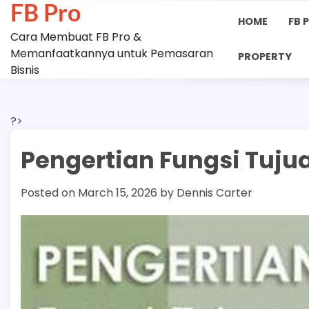
FB Pro
Skip
HOME
FB 
to
Cara Membuat FB Pro &
content
Memanfaatkannya untuk Pemasaran
PROPERTY
Bisnis
?>
Pengertian Fungsi Tuju
Posted on
March 15, 2026
by
Dennis Carter