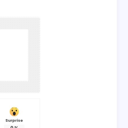
Surprise
0
%