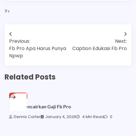
?>
Post
Previous:
Next:
navigation
Fb Pro Apa Harus Punya
Caption Edukasi Fb Pro
Npwp
Related Posts
FB PRO
Cara Mencairkan Gaji Fb Pro
Dennis Carter
January 4, 2026
4 Min Read
0