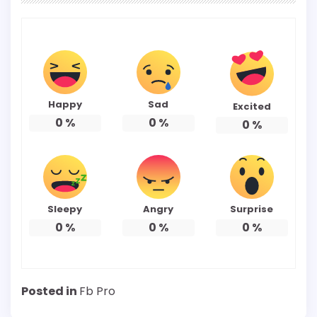
Happy
Sad
Excited
0
%
0
%
0
%
Sleepy
Angry
Surprise
0
%
0
%
0
%
Posted in
Fb Pro