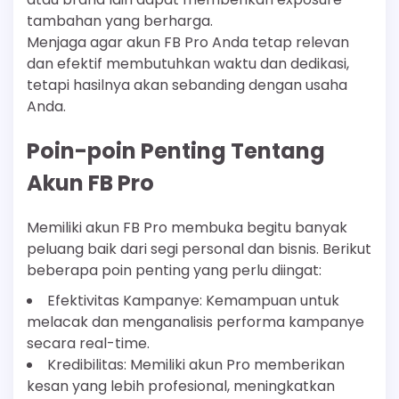
tambahan yang berharga.
Menjaga agar akun FB Pro Anda tetap relevan
dan efektif membutuhkan waktu dan dedikasi,
tetapi hasilnya akan sebanding dengan usaha
Anda.
Poin-poin Penting Tentang
Akun FB Pro
Memiliki akun FB Pro membuka begitu banyak
peluang baik dari segi personal dan bisnis. Berikut
beberapa poin penting yang perlu diingat:
Efektivitas Kampanye: Kemampuan untuk
melacak dan menganalisis performa kampanye
secara real-time.
Kredibilitas: Memiliki akun Pro memberikan
kesan yang lebih profesional, meningkatkan