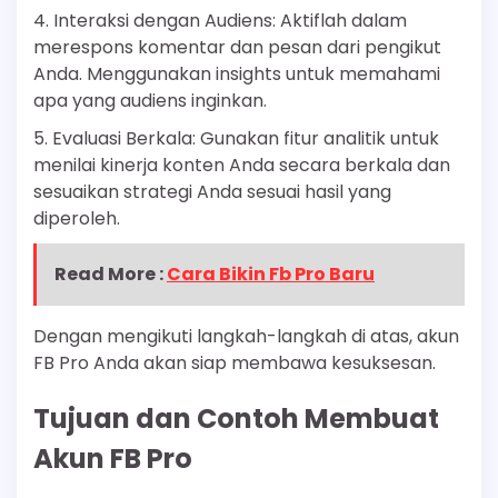
4. Interaksi dengan Audiens: Aktiflah dalam
merespons komentar dan pesan dari pengikut
Anda. Menggunakan insights untuk memahami
apa yang audiens inginkan.
5. Evaluasi Berkala: Gunakan fitur analitik untuk
menilai kinerja konten Anda secara berkala dan
sesuaikan strategi Anda sesuai hasil yang
diperoleh.
Read More :
Cara Bikin Fb Pro Baru
Dengan mengikuti langkah-langkah di atas, akun
FB Pro Anda akan siap membawa kesuksesan.
Tujuan dan Contoh Membuat
Akun FB Pro