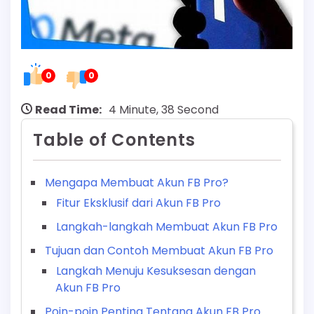
0
0
Read Time:
4 Minute, 38 Second
Table of Contents
Mengapa Membuat Akun FB Pro?
Fitur Eksklusif dari Akun FB Pro
Langkah-langkah Membuat Akun FB Pro
Tujuan dan Contoh Membuat Akun FB Pro
Langkah Menuju Kesuksesan dengan
Akun FB Pro
Poin-poin Penting Tentang Akun FB Pro