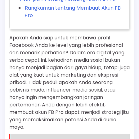
Rangkuman tentang Membuat Akun FB
Pro
Apakah Anda siap untuk membawa profil
Facebook Anda ke level yang lebih profesional
dan menarik perhatian? Dalam era digital yang
serba cepat ini, kehadiran media sosial bukan
hanya menjadi bagian dari gaya hidup, tetapi juga
alat yang kuat untuk marketing dan ekspresi
pribadi. Tidak peduli apakah Anda seorang
pebisnis muda, influencer media sosial, atau
hanya ingin mengembangkan jaringan
pertemanan Anda dengan lebih efektif,
membuat akun FB Pro dapat menjadi strategi jitu
yang memaksimalkan potensi Anda di dunia
maya.