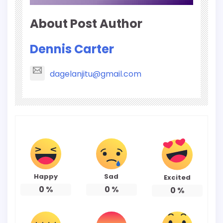
About Post Author
Dennis Carter
dagelanjitu@gmail.com
Happy
Sad
Excited
0
%
0
%
0
%