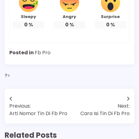
Sleepy
Angry
Surprise
0
%
0
%
0
%
Posted in
Fb Pro
?>
Post
Previous:
Next:
navigation
Arti Nomor Tin Di Fb Pro
Cara Isi Tin Di Fb Pro
Related Posts