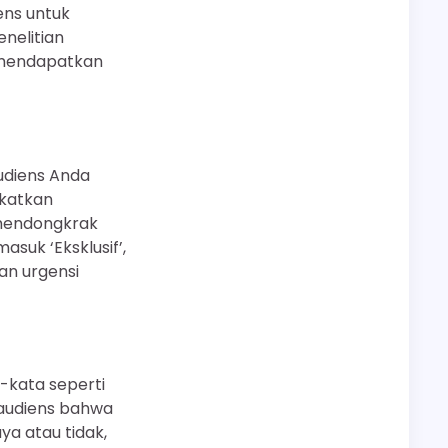
ens untuk
nelitian
 mendapatkan
udiens Anda
gkatkan
 mendongkrak
asuk ‘Eksklusif’,
dan urgensi
-kata seperti
 audiens bahwa
a atau tidak,