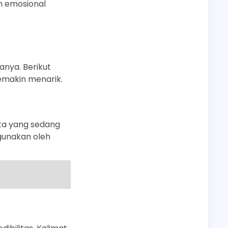
n emosional
anya. Berikut
emakin menarik.
ata yang sedang
igunakan oleh