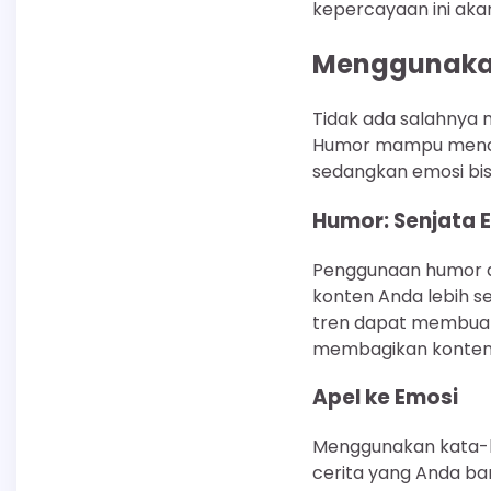
kepercayaan ini akan
Menggunakan
Tidak ada salahnya 
Humor mampu mencai
sedangkan emosi bis
Humor: Senjata E
Penggunaan humor da
konten Anda lebih s
tren dapat membuat 
membagikan konten 
Apel ke Emosi
Menggunakan kata-k
cerita yang Anda ban