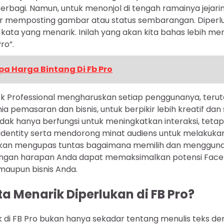
rbagi. Namun, untuk menonjol di tengah ramainya jejaring s
r memposting gambar atau status sembarangan. Diperlu
kata yang menarik. Inilah yang akan kita bahas lebih 
ro”.
pa Harga Bintang Di Fb Pro
ok Professional mengharuskan setiap penggunanya, ter
ia pemasaran dan bisnis, untuk berpikir lebih kreatif dan 
dak hanya berfungsi untuk meningkatkan interaksi, tetapi
dentity serta mendorong minat audiens untuk melakuka
ni akan mengupas tuntas bagaimana memilih dan menggun
dengan harapan Anda dapat memaksimalkan potensi Face
maupun bisnis Anda.
 Menarik Diperlukan di FB Pro?
k di FB Pro bukan hanya sekadar tentang menulis teks d