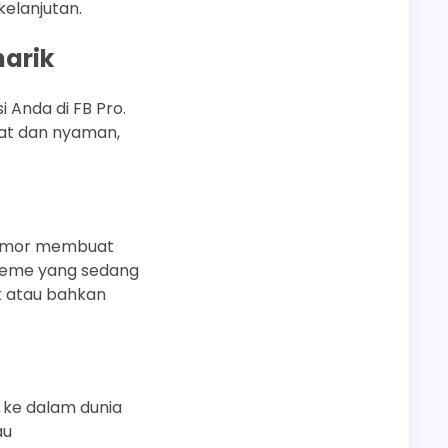
kelanjutan.
arik
Anda di FB Pro.
at dan nyaman,
 Humor membuat
 meme yang sedang
k atau bahkan
ke dalam dunia
au