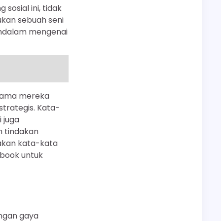
osial ini, tidak
kan sebuah seni
mendalam mengenai
utama mereka
strategis. Kata-
 juga
n tindakan
akan kata-kata
book untuk
engan gaya