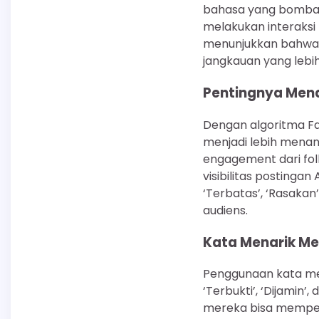
bahasa yang bombast
melakukan interaksi 
menunjukkan bahwa 
jangkauan yang lebih 
Pentingnya Mena
Dengan algoritma F
menjadi lebih mena
engagement dari fo
visibilitas postinga
‘Terbatas’, ‘Rasakan
audiens.
Kata Menarik M
Penggunaan kata men
‘Terbukti’, ‘Dijami
mereka bisa memperc