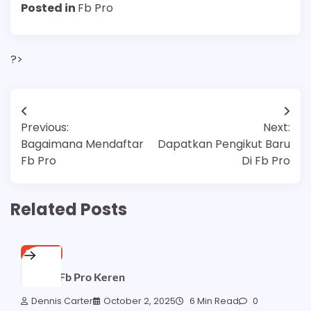
Posted in
Fb Pro
?>
Post
Previous:
Next:
navigation
Bagaimana Mendaftar
Dapatkan Pengikut Baru
Fb Pro
Di Fb Pro
Related Posts
FB PRO
Sampul Fb Pro Keren
Dennis Carter
October 2, 2025
6 Min Read
0