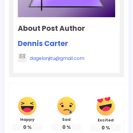
About Post Author
Dennis Carter
dagelanjitu@gmail.com
Happy
Sad
Excited
0
%
0
%
0
%