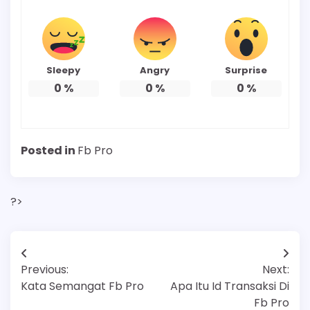
Sleepy
Angry
Surprise
0
%
0
%
0
%
Posted in
Fb Pro
?>
Post
Previous:
Next:
navigation
Kata Semangat Fb Pro
Apa Itu Id Transaksi Di
Fb Pro