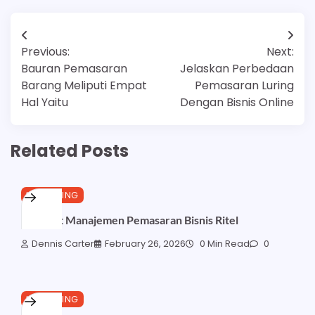
Post
Previous:
Next:
navigation
Bauran Pemasaran
Jelaskan Perbedaan
Barang Meliputi Empat
Pemasaran Luring
Hal Yaitu
Dengan Bisnis Online
Related Posts
MARKETING
Manfaat Manajemen Pemasaran Bisnis Ritel
Dennis Carter
February 26, 2026
0 Min Read
0
MARKETING