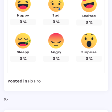
Happy
Sad
Excited
0
%
0
%
0
%
Sleepy
Angry
Surprise
0
%
0
%
0
%
Posted in
Fb Pro
?>