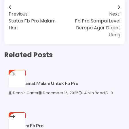
Post
Previous:
Next:
navigation
Status Fb Pro Malam
Fb Pro Sampai Level
Hari
Berapa Agar Dapat
Uang
Related Posts
FB PRO
Kata Selamat Malam Untuk Fb Pro
Dennis Carter
December 16, 2025
4 Min Read
0
FB PRO
Tin Dalam Fb Pro