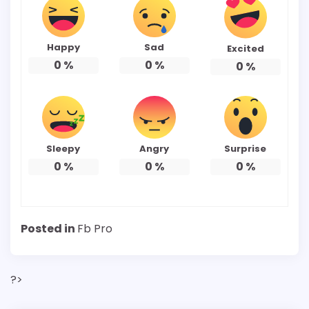
Happy
Sad
Excited
0
%
0
%
0
%
Sleepy
Angry
Surprise
0
%
0
%
0
%
Posted in
Fb Pro
?>