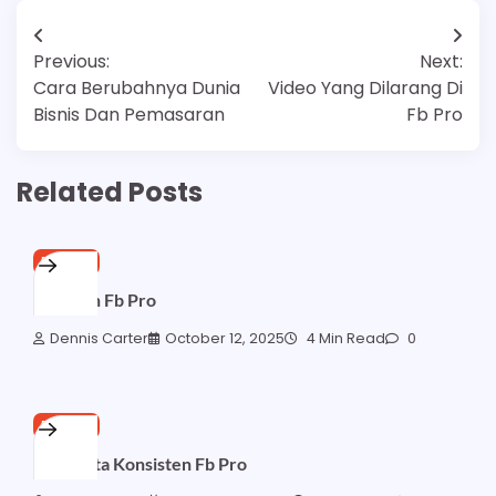
Post
Previous:
Next:
navigation
Cara Berubahnya Dunia
Video Yang Dilarang Di
Bisnis Dan Pemasaran
Fb Pro
Related Posts
FB PRO
Mention Fb Pro
Dennis Carter
October 12, 2025
4 Min Read
0
FB PRO
Kata Kata Konsisten Fb Pro