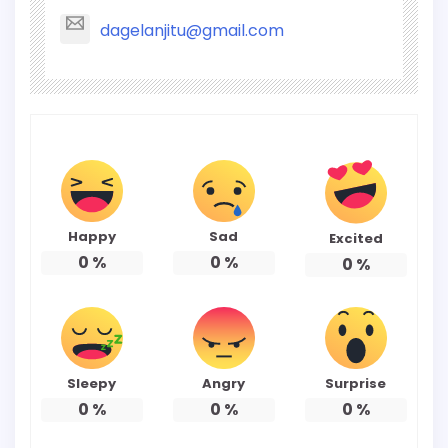
dagelanjitu@gmail.com
Happy
Sad
Excited
0
%
0
%
0
%
Sleepy
Angry
Surprise
0
%
0
%
0
%