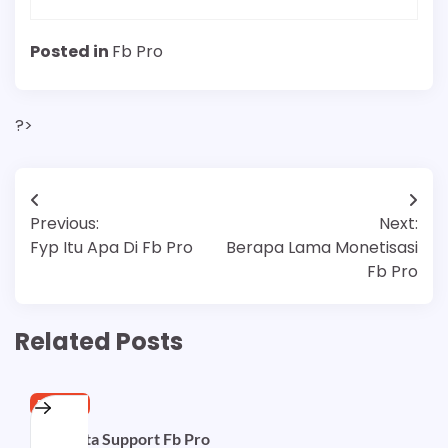
Posted in
Fb Pro
?>
Post
Previous:
Next:
navigation
Fyp Itu Apa Di Fb Pro
Berapa Lama Monetisasi
Fb Pro
Related Posts
FB PRO
Kata Kata Support Fb Pro