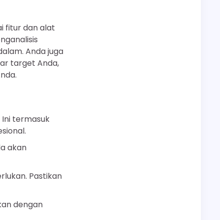
fitur dan alat
nganalisis
dalam. Anda juga
r target Anda,
nda.
 Ini termasuk
sional.
da akan
erlukan. Pastikan
ikan dengan