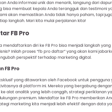
n Anda informasi unik dan menarik, langsung dari dapur 
ng bisa membuat kepala Anda terangguk dan testimoni y
ami akan memastikan Anda tidak hanya paham, tapi jug
iap langkah. Mari kita mulai perjalanan kita!
ar FB Pro
mendaftarkan diri ke FB Pro bisa menjadi langkah yan
nis? Inilah proses “fb pro daftar” yang akan kami jabark
ubah perspektif terhadap marketing digital.
n FB Pro
eksklusif yang ditawarkan oleh Facebook untuk pengguna 
vitasnya di platform ini. Mereka yang bergabung dengan
 alat analitik yang lebih canggih, strategi periklanan ya
an dukungan premium. Mendaftar ke FB Pro memberikan 
egi marketing kita menjadi lebih efektif dengan data ya