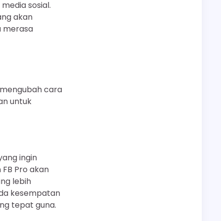
media sosial.
ang akan
a merasa
g mengubah cara
an untuk
yang ingin
 FB Pro akan
ng lebih
Anda kesempatan
ng tepat guna.