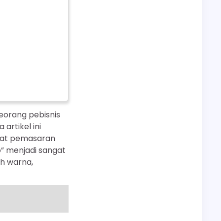
eorang pebisnis
artikel ini
alat pemasaran
o” menjadi sangat
uh warna,