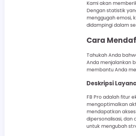
Kami akan memberika
Dengan statistik ya
menggugah emosi, k
didampingi dalam set
Cara Mendaft
Tahukah Anda bahwa 
Anda menjalankan bis
membantu Anda meng
Deskripsi Layana
FB Pro adalah fitur 
mengoptimalkan akti
mendapatkan akses ke
dipersonalisasi, d
untuk mengubah strat