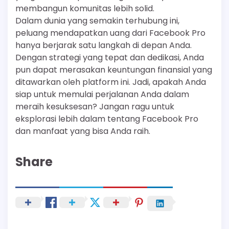
membangun komunitas lebih solid.
Dalam dunia yang semakin terhubung ini,
peluang mendapatkan uang dari Facebook Pro
hanya berjarak satu langkah di depan Anda.
Dengan strategi yang tepat dan dedikasi, Anda
pun dapat merasakan keuntungan finansial yang
ditawarkan oleh platform ini. Jadi, apakah Anda
siap untuk memulai perjalanan Anda dalam
meraih kesuksesan? Jangan ragu untuk
eksplorasi lebih dalam tentang Facebook Pro
dan manfaat yang bisa Anda raih.
Share