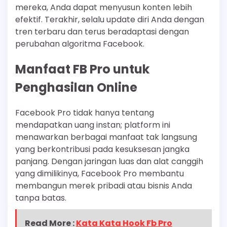
mereka, Anda dapat menyusun konten lebih
efektif. Terakhir, selalu update diri Anda dengan
tren terbaru dan terus beradaptasi dengan
perubahan algoritma Facebook.
Manfaat FB Pro untuk
Penghasilan Online
Facebook Pro tidak hanya tentang
mendapatkan uang instan; platform ini
menawarkan berbagai manfaat tak langsung
yang berkontribusi pada kesuksesan jangka
panjang. Dengan jaringan luas dan alat canggih
yang dimilikinya, Facebook Pro membantu
membangun merek pribadi atau bisnis Anda
tanpa batas.
Read More :
Kata Kata Hook Fb Pro