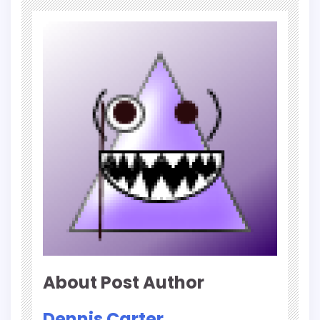
About Post Author
Dennis Carter