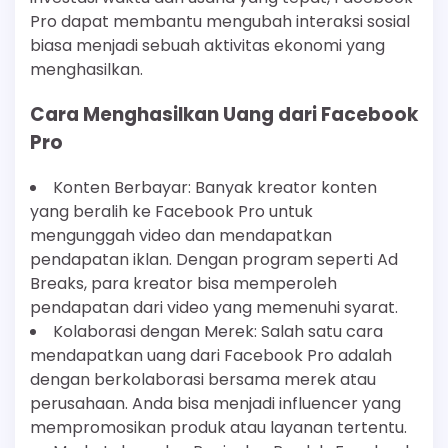
Pro dapat membantu mengubah interaksi sosial
biasa menjadi sebuah aktivitas ekonomi yang
menghasilkan.
Cara Menghasilkan Uang dari Facebook
Pro
Konten Berbayar: Banyak kreator konten
yang beralih ke Facebook Pro untuk
mengunggah video dan mendapatkan
pendapatan iklan. Dengan program seperti Ad
Breaks, para kreator bisa memperoleh
pendapatan dari video yang memenuhi syarat.
Kolaborasi dengan Merek: Salah satu cara
mendapatkan uang dari Facebook Pro adalah
dengan berkolaborasi bersama merek atau
perusahaan. Anda bisa menjadi influencer yang
mempromosikan produk atau layanan tertentu.