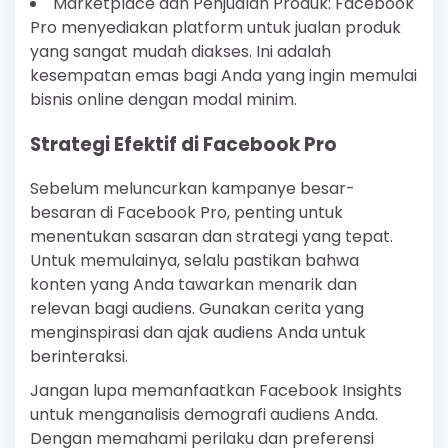
Marketplace dan Penjualan Produk: Facebook
Pro menyediakan platform untuk jualan produk
yang sangat mudah diakses. Ini adalah
kesempatan emas bagi Anda yang ingin memulai
bisnis online dengan modal minim.
Strategi Efektif di Facebook Pro
Sebelum meluncurkan kampanye besar-
besaran di Facebook Pro, penting untuk
menentukan sasaran dan strategi yang tepat.
Untuk memulainya, selalu pastikan bahwa
konten yang Anda tawarkan menarik dan
relevan bagi audiens. Gunakan cerita yang
menginspirasi dan ajak audiens Anda untuk
berinteraksi.
Jangan lupa memanfaatkan Facebook Insights
untuk menganalisis demografi audiens Anda.
Dengan memahami perilaku dan preferensi