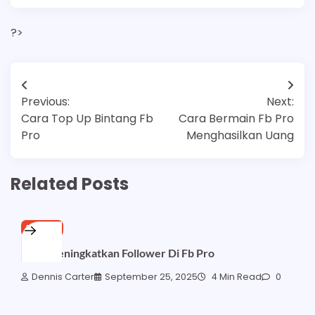
?>
Post
Previous:
Next:
navigation
Cara Top Up Bintang Fb
Cara Bermain Fb Pro
Pro
Menghasilkan Uang
Related Posts
FB PRO
Cara Meningkatkan Follower Di Fb Pro
Dennis Carter
September 25, 2025
4 Min Read
0