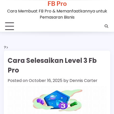
FB Pro
Skip
to
Cara Membuat FB Pro & Memanfaatkannya untuk
content
Pemasaran Bisnis
?>
Cara Selesaikan Level 3 Fb
Pro
Posted on
October 16, 2025
by
Dennis Carter