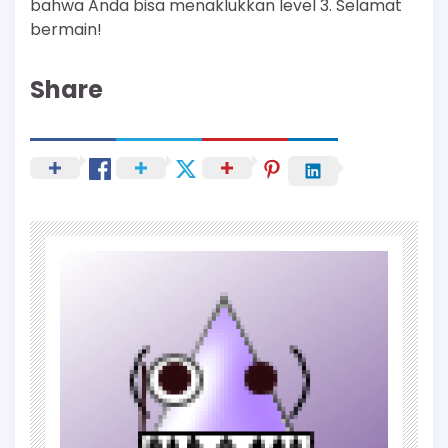
bahwa Anda bisa menaklukkan level 3. Selamat
bermain!
Share