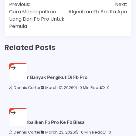
Previous:
Next:
navigation
Cara Mendapatkan
Algoritma Fb Pro Itu Apa
Uang Dari Fb Pro Untuk
Pemula
Related Posts
FB PRO
Cara Biar Banyak Pengikut Di Fb Pro
Dennis Carter
March 17, 2026
0 Min Read
0
FB PRO
Mengembalikan Fb Pro Ke Fb Biasa
Dennis Carter
March 23, 2026
0 Min Read
0