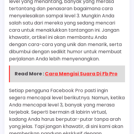
level yang menantang, banyak yang merasa
tertantang dan penasaran bagaimana cara
menyelesaikan sampai level 3. Mungkin Anda
salah satu dari mereka yang sedang mencari
cara untuk menaklukkan tantangan ini. Jangan
khawatir, artikel ini akan membantu Anda
dengan cara-cara yang unik dan menarik, serta
dibumbui dengan sedikit humor untuk membuat
perjalanan Anda lebih menyenangkan.
Read More :
Cara Mengisi Suara Di Fb Pro
Setiap pengguna Facebook Pro pasti ingin
segera mencapai level berikutnya. Namun, ketika
Anda mencapai level 3, banyak yang merasa
terjebak. Seperti bermain di labirin virtual,
kadang Anda harus berputar-putar tanpa arah
yang jelas. Tapi jangan khawatir, di sini kami akan
memberikan panduan eksklusif dengan