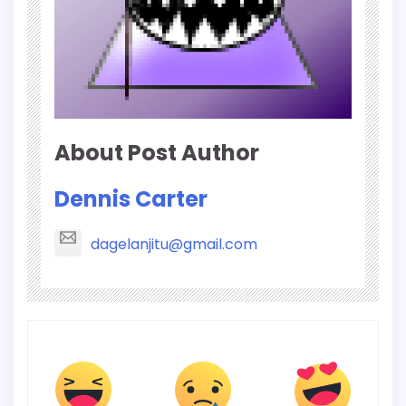
About Post Author
Dennis Carter
dagelanjitu@gmail.com