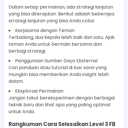
Dalam setiap permainan, ada strategi lanjutan
yang bisa diterapkan. Berikut adalah beberapa
strategi lanjutan yang bisa Anda coba:
Kerjasama dengan Teman
Terkadang, dua kepala lebih baik dari satu. Ajak
teman Anda untuk bermain bersama dan
berbagi strategi.
Penggunaan Sumber Daya Eksternal
Cari panduan atau tutorial di luar sana yang
mungkin bisa memberikan Anda insight lebih
dalam.
Eksplorasi Permainan
Jangan takut bereksperimen dengan berbagai
teknik baru dan lihat apa yang paling optimal
untuk Anda.
Rangkuman Cara Selesaikan Level 3 FB