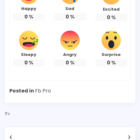
Happy
Sad
Excited
0
%
0
%
0
%
Sleepy
Angry
Surprise
0
%
0
%
0
%
Posted in
Fb Pro
?>
Post