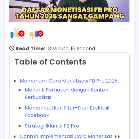
0
0
Read Time:
3 Minute, 16 Second
Table of Contents
Memahami Cara Monetisasi FB Pro 2025
Menarik Perhatian dengan Konten
Berkualitas
Memanfaatkan Fitur-Fitur Eksklusif
Facebook
Strategi Iklan di FB Pro
Contoh Implementasi Cara Monetisasi FB