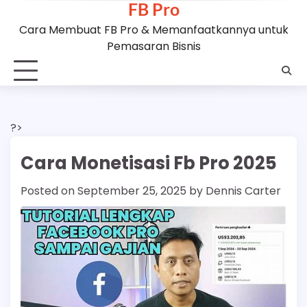
FB Pro
Skip
to
Cara Membuat FB Pro & Memanfaatkannya untuk
content
Pemasaran Bisnis
?>
Cara Monetisasi Fb Pro 2025
Posted on
September 25, 2025
by
Dennis Carter