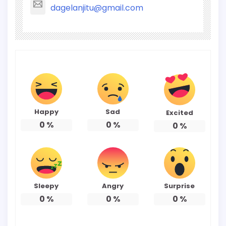
dagelanjitu@gmail.com
Happy
Sad
Excited
0
%
0
%
0
%
Sleepy
Angry
Surprise
0
%
0
%
0
%