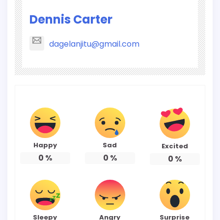
Dennis Carter
dagelanjitu@gmail.com
Happy
Sad
Excited
0
%
0
%
0
%
Sleepy
Angry
Surprise