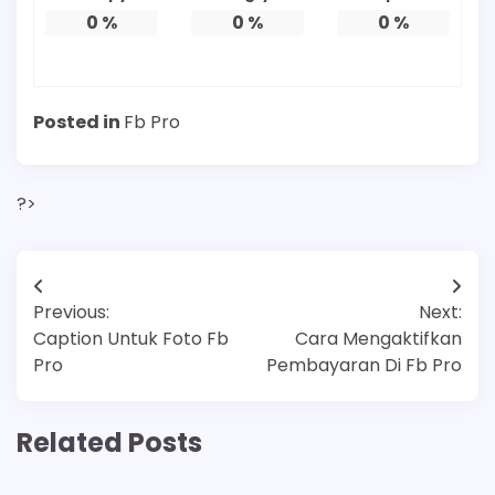
0
%
0
%
0
%
Posted in
Fb Pro
?>
Post
Previous:
Next:
navigation
Caption Untuk Foto Fb
Cara Mengaktifkan
Pro
Pembayaran Di Fb Pro
Related Posts