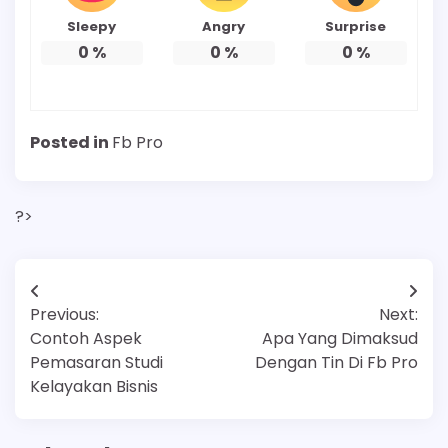
Sleepy
Angry
Surprise
0
%
0
%
0
%
Posted in
Fb Pro
?>
Post
Previous:
Next:
navigation
Contoh Aspek
Apa Yang Dimaksud
Pemasaran Studi
Dengan Tin Di Fb Pro
Kelayakan Bisnis