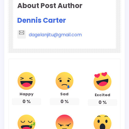
About Post Author
Dennis Carter
dagelanjitu@gmail.com
Happy
Sad
Excited
0
%
0
%
0
%