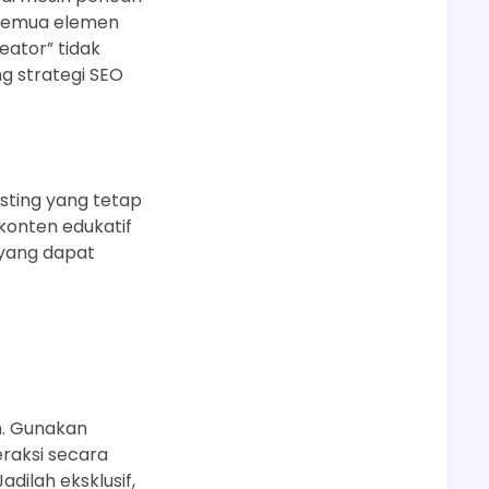
n semua elemen
eator” tidak
 strategi SEO
sting yang tetap
konten edukatif
 yang dapat
n. Gunakan
eraksi secara
dilah eksklusif,