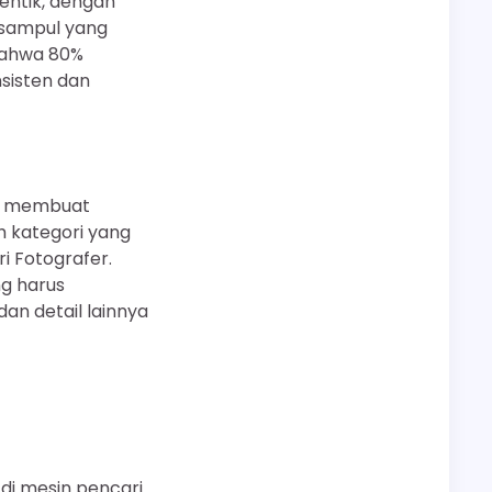
tentik, dengan
n sampul yang
 bahwa 80%
sisten dan
ah membuat
h kategori yang
ri Fotografer.
g harus
an detail lainnya
di mesin pencari