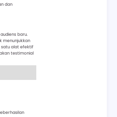
an dan
audiens baru.
tik menunjukkan
atu alat efektif
akan testimonial
keberhasilan