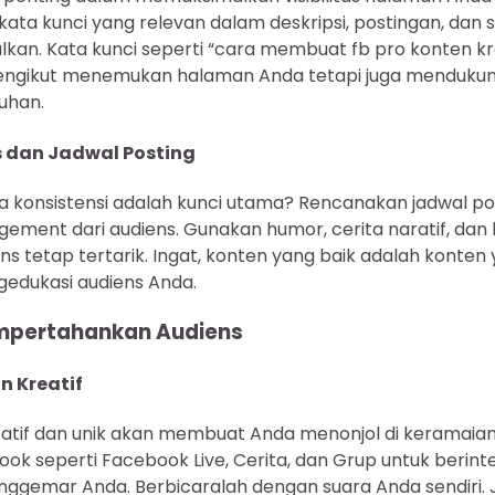
ata kunci yang relevan dalam deskripsi, postingan, da
lkan. Kata kunci seperti “cara membuat fb pro konten kr
gikut menemukan halaman Anda tetapi juga mendukung
uhan.
s dan Jadwal Posting
konsistensi adalah kunci utama? Rencanakan jadwal po
ement dari audiens. Gunakan humor, cerita naratif, dan 
s tetap tertarik. Ingat, konten yang baik adalah konten
edukasi audiens Anda.
mpertahankan Audiens
n Kreatif
atif dan unik akan membuat Anda menonjol di keramaia
ook seperti Facebook Live, Cerita, dan Grup untuk berint
ggemar Anda. Berbicaralah dengan suara Anda sendiri. Ja