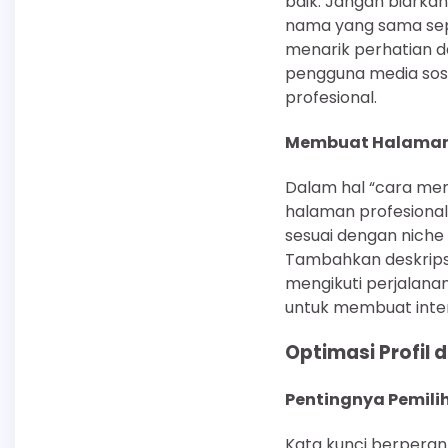
baik. Jangan biarkan
nama yang sama seper
menarik perhatian d
pengguna media sosi
profesional.
Membuat Halaman 
Dalam hal “cara mem
halaman profesional 
sesuai dengan niche A
Tambahkan deskrips
mengikuti perjalana
untuk membuat inter
Optimasi Profil 
Pentingnya Pemili
Kata kunci berperan