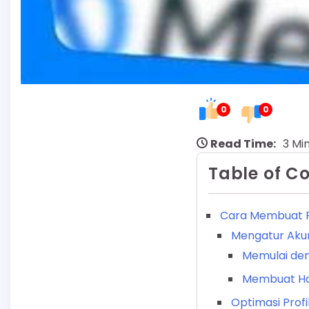
0
0
Read Time:
3 Mi
Table of C
Cara Membuat F
Mengatur Aku
Memulai de
Membuat Ha
Optimasi Profi