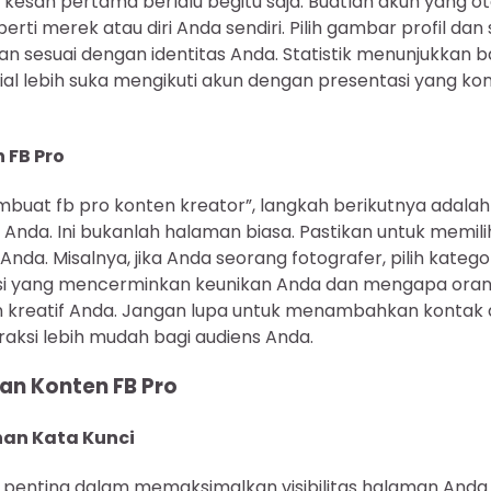
 kesan pertama berlalu begitu saja. Buatlah akun yang o
ti merek atau diri Anda sendiri. Pilih gambar profil da
an sesuai dengan identitas Anda. Statistik menunjukkan
al lebih suka mengikuti akun dengan presentasi yang kon
FB Pro
buat fb pro konten kreator”, langkah berikutnya adal
Anda. Ini bukanlah halaman biasa. Pastikan untuk memili
nda. Misalnya, jika Anda seorang fotografer, pilih katego
i yang mencerminkan keunikan Anda dan mengapa oran
n kreatif Anda. Jangan lupa untuk menambahkan kontak d
aksi lebih mudah bagi audiens Anda.
dan Konten FB Pro
han Kata Kunci
 penting dalam memaksimalkan visibilitas halaman Anda 