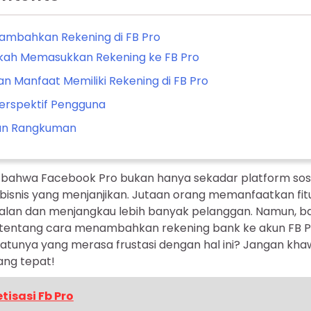
ambahkan Rekening di FB Pro
kah Memasukkan Rekening ke FB Pro
n Manfaat Memiliki Rekening di FB Pro
Perspektif Pengguna
an Rangkuman
i bahwa Facebook Pro bukan hanya sekadar platform sosi
bisnis yang menjanjikan. Jutaan orang memanfaatkan fitur
alan dan menjangkau lebih banyak pelanggan. Namun, 
 tentang cara menambahkan rekening bank ke akun FB P
atunya yang merasa frustasi dengan hal ini? Jangan khaw
ang tepat!
tisasi Fb Pro