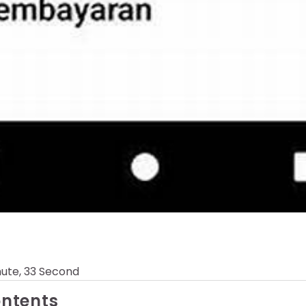
nute, 33 Second
ontents