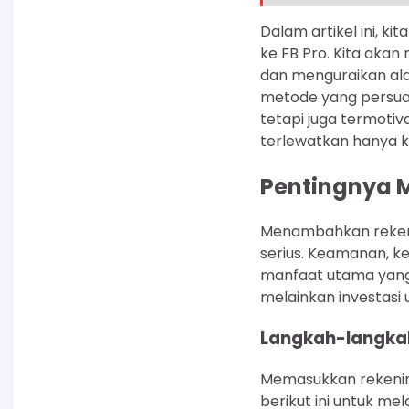
Dalam artikel ini,
ke FB Pro. Kita aka
dan menguraikan ala
metode yang persuas
tetapi juga termotiv
terlewatkan hanya 
Pentingnya 
Menambahkan rekenin
serius. Keamanan, k
manfaat utama yang 
melainkan investasi
Langkah-langka
Memasukkan rekening
berikut ini untuk mel