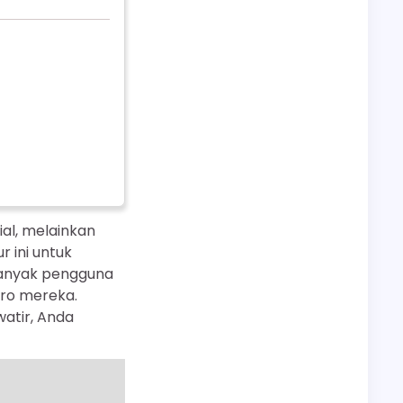
al, melainkan
 ini untuk
banyak pengguna
ro mereka.
atir, Anda