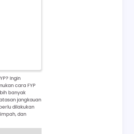
P? Ingin
emukan cara FYP
bih banyak
batasan jangkauan
perlu dilakukan
limpah, dan