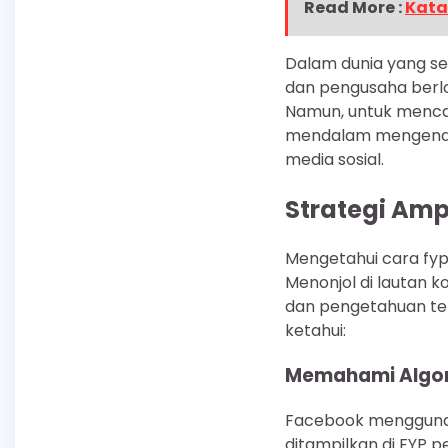
Read More :
Kata 
Dalam dunia yang sem
dan pengusaha berl
Namun, untuk mencap
mendalam mengenai c
media sosial.
Strategi Amp
Mengetahui cara fyp
Menonjol di lautan 
dan pengetahuan ten
ketahui:
Memahami Algor
Facebook menggunak
ditampilkan di FYP p