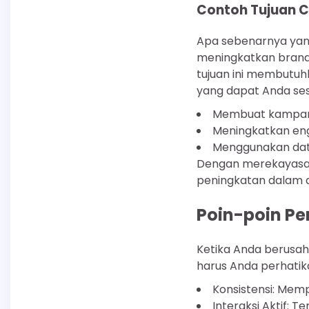
Contoh Tujuan C
Apa sebenarnya yang 
meningkatkan brand
tujuan ini membutuh
yang dapat Anda ses
Membuat kampanye
Meningkatkan en
Menggunakan data
Dengan merekayasa s
peningkatan dalam a
Poin-poin Pen
Ketika Anda berusah
harus Anda perhatik
Konsistensi: Mem
Interaksi Aktif: T