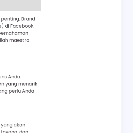
t penting. Brand
) di Facebook.
an pemahaman
ilah maestro
ens Anda.
en yang menarik
ang perlu Anda
 yang akan
 tayang, dan