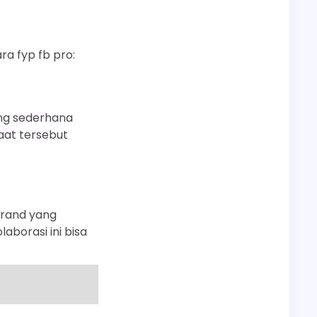
ra fyp fb pro:
ing sederhana
aat tersebut
 brand yang
aborasi ini bisa