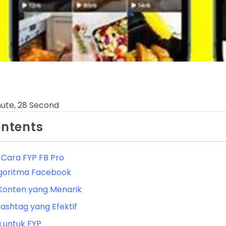
nute, 28 Second
ontents
 Cara FYP FB Pro
oritma Facebook
Konten yang Menarik
shtag yang Efektif
u untuk FYP