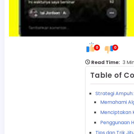
0
0
Read Time:
3 Mi
Table of C
Strategi Ampuh:
Memahami Alg
Menciptakan 
Penggunaan Ha
Tips dan Trik Jit