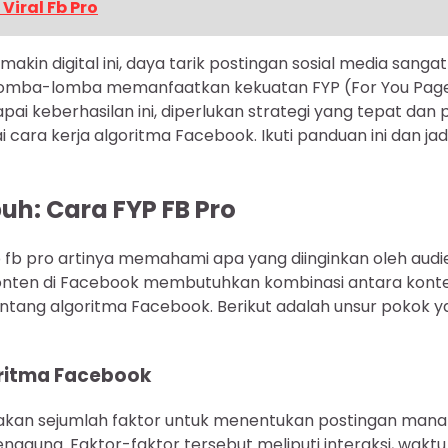
Viral Fb Pro
akin digital ini, daya tarik postingan sosial media sanga
omba-lomba memanfaatkan kekuatan FYP (For You Page
ai keberhasilan ini, diperlukan strategi yang tepat d
ara kerja algoritma Facebook. Ikuti panduan ini dan jad
uh: Cara FYP FB Pro
 fb pro artinya memahami apa yang diinginkan oleh audi
konten di Facebook membutuhkan kombinasi antara kont
tang algoritma Facebook. Berikut adalah unsur pokok y
itma Facebook
an sejumlah faktor untuk menentukan postingan mana
engguna. Faktor-faktor tersebut meliputi interaksi, waktu