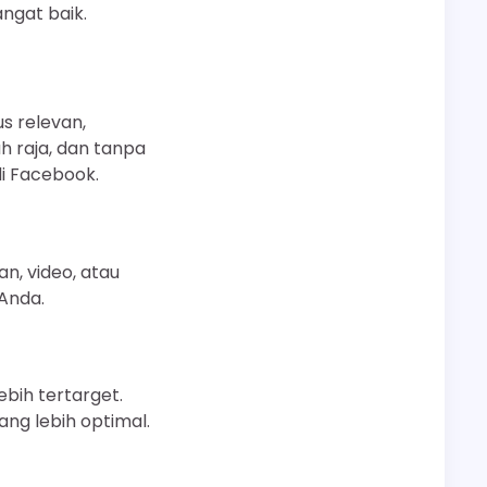
ngat baik.
s relevan,
h raja, dan tanpa
di Facebook.
an, video, atau
Anda.
ebih tertarget.
ng lebih optimal.