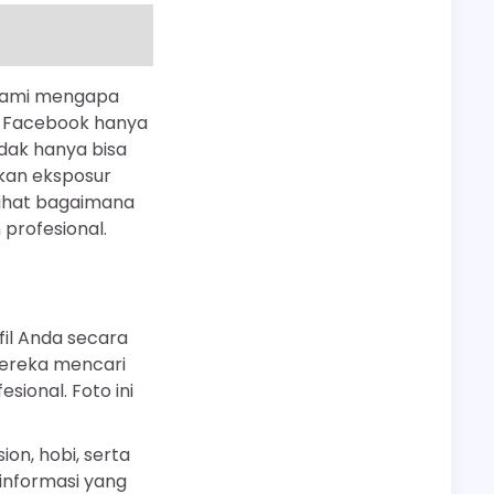
ahami mengapa
a Facebook hanya
dak hanya bisa
tkan eksposur
 lihat bagaimana
profesional.
il Anda secara
 mereka mencari
sional. Foto ini
on, hobi, serta
informasi yang