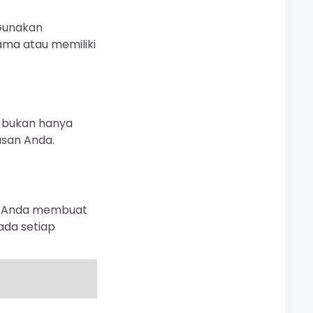
 Gunakan
ama atau memiliki
i bukan hanya
asan Anda.
u Anda membuat
ada setiap