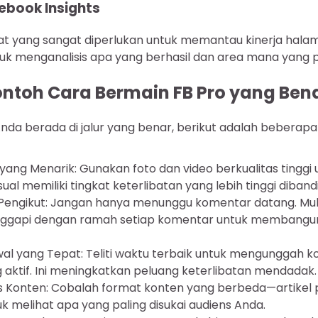
book Insights
alat yang sangat diperlukan untuk memantau kinerja hala
uk menganalisis apa yang berhasil dan area mana yang pe
ontoh Cara Bermain FB Pro yang Ben
da berada di jalur yang benar, berikut adalah beberapa
 yang Menarik: Gunakan foto dan video berkualitas tinggi 
ual memiliki tingkat keterlibatan yang lebih tinggi diband
 Pengikut: Jangan hanya menunggu komentar datang. Mul
nggapi dengan ramah setiap komentar untuk membangu
al yang Tepat: Teliti waktu terbaik untuk mengunggah k
 aktif. Ini meningkatkan peluang keterlibatan mendadak.
s Konten: Cobalah format konten yang berbeda—artikel
 melihat apa yang paling disukai audiens Anda.