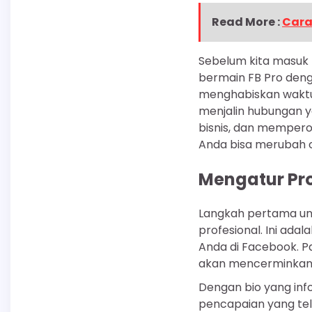
Read More :
Cara
Sebelum kita masuk 
bermain FB Pro den
menghabiskan waktu 
menjalin hubungan y
bisnis, dan memperol
Anda bisa merubah c
Mengatur Pro
Langkah pertama unt
profesional. Ini ada
Anda di Facebook. Pa
akan mencerminkan si
Dengan bio yang inf
pencapaian yang tel