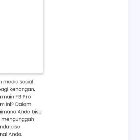
m media sosial
bagi kenangan,
rmain FB Pro
m ini? Dalam
aimana Anda bisa
na mengunggah
nda bisa
nal Anda.