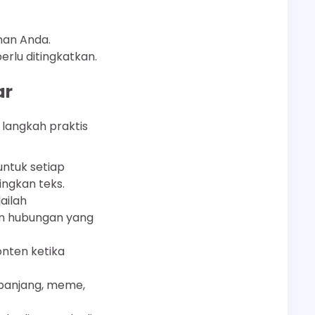
man Anda.
rlu ditingkatkan.
ar
 langkah praktis
untuk setiap
ingkan teks.
ailah
n hubungan yang
onten ketika
 panjang, meme,