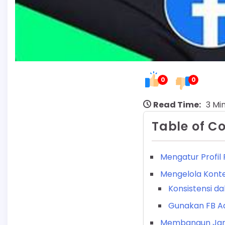
0
0
Read Time:
3 Mi
Table of C
Mengatur Profil
Mengelola Kont
Konsistensi 
Gunakan FB Ad
Membangun Jari