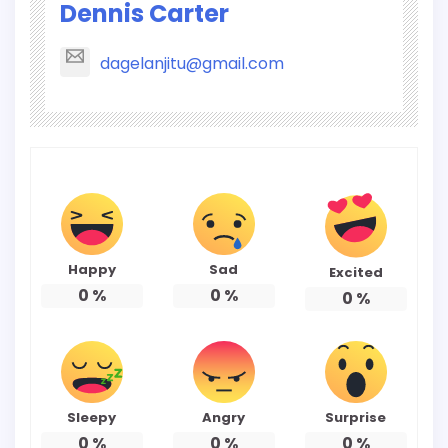
Dennis Carter
dagelanjitu@gmail.com
Happy
Sad
Excited
0
%
0
%
0
%
Sleepy
Angry
Surprise
0
%
0
%
0
%