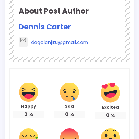
About Post Author
Dennis Carter
dagelanjitu@gmail.com
Happy
Sad
Excited
0
%
0
%
0
%