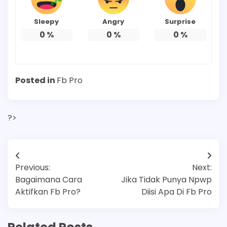
Sleepy
Angry
Surprise
0
%
0
%
0
%
Posted in
Fb Pro
?>
Post
Previous:
Next:
navigation
Bagaimana Cara
Jika Tidak Punya Npwp
Aktifkan Fb Pro?
Diisi Apa Di Fb Pro