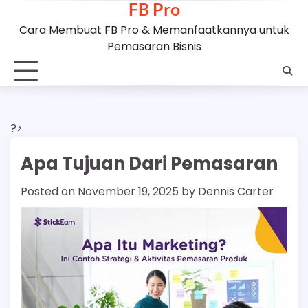
FB Pro
Skip
to
Cara Membuat FB Pro & Memanfaatkannya untuk
content
Pemasaran Bisnis
?>
Apa Tujuan Dari Pemasaran
Posted on
November 19, 2025
by
Dennis Carter