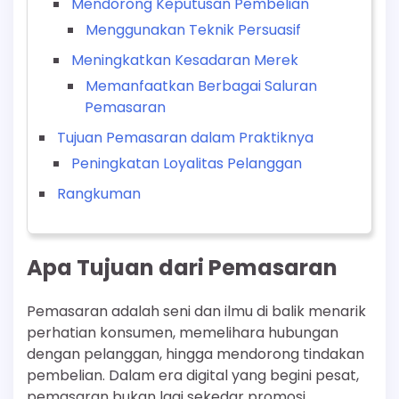
Mendorong Keputusan Pembelian
Menggunakan Teknik Persuasif
Meningkatkan Kesadaran Merek
Memanfaatkan Berbagai Saluran
Pemasaran
Tujuan Pemasaran dalam Praktiknya
Peningkatan Loyalitas Pelanggan
Rangkuman
Apa Tujuan dari Pemasaran
Pemasaran adalah seni dan ilmu di balik menarik
perhatian konsumen, memelihara hubungan
dengan pelanggan, hingga mendorong tindakan
pembelian. Dalam era digital yang begini pesat,
pemasaran bukan lagi sekedar promosi.