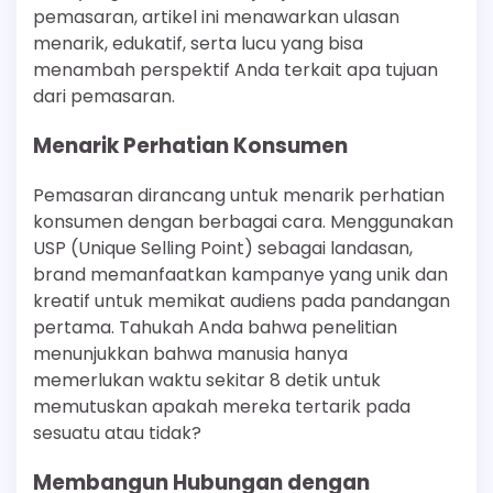
pemasaran, artikel ini menawarkan ulasan
menarik, edukatif, serta lucu yang bisa
menambah perspektif Anda terkait apa tujuan
dari pemasaran.
Menarik Perhatian Konsumen
Pemasaran dirancang untuk menarik perhatian
konsumen dengan berbagai cara. Menggunakan
USP (Unique Selling Point) sebagai landasan,
brand memanfaatkan kampanye yang unik dan
kreatif untuk memikat audiens pada pandangan
pertama. Tahukah Anda bahwa penelitian
menunjukkan bahwa manusia hanya
memerlukan waktu sekitar 8 detik untuk
memutuskan apakah mereka tertarik pada
sesuatu atau tidak?
Membangun Hubungan dengan