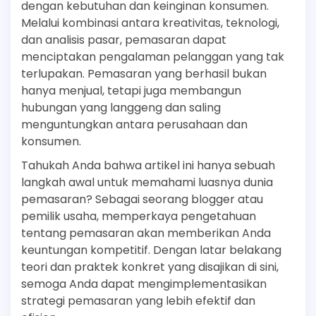
dengan kebutuhan dan keinginan konsumen.
Melalui kombinasi antara kreativitas, teknologi,
dan analisis pasar, pemasaran dapat
menciptakan pengalaman pelanggan yang tak
terlupakan. Pemasaran yang berhasil bukan
hanya menjual, tetapi juga membangun
hubungan yang langgeng dan saling
menguntungkan antara perusahaan dan
konsumen.
Tahukah Anda bahwa artikel ini hanya sebuah
langkah awal untuk memahami luasnya dunia
pemasaran? Sebagai seorang blogger atau
pemilik usaha, memperkaya pengetahuan
tentang pemasaran akan memberikan Anda
keuntungan kompetitif. Dengan latar belakang
teori dan praktek konkret yang disajikan di sini,
semoga Anda dapat mengimplementasikan
strategi pemasaran yang lebih efektif dan