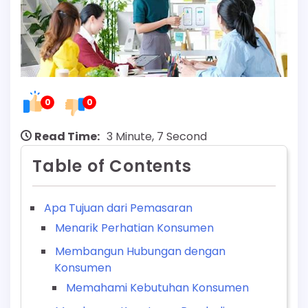
0
0
Read Time:
3 Minute, 7 Second
Table of Contents
Apa Tujuan dari Pemasaran
Menarik Perhatian Konsumen
Membangun Hubungan dengan
Konsumen
Memahami Kebutuhan Konsumen