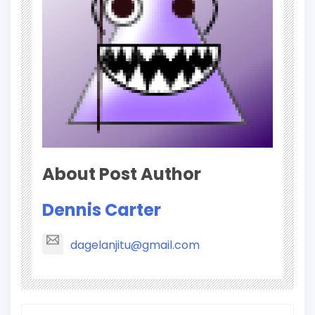
About Post Author
Dennis Carter
dagelanjitu@gmail.com