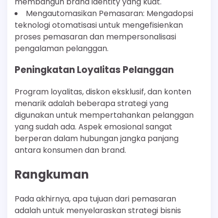
membangun brand identity yang kuat.
Mengautomasikan Pemasaran: Mengadopsi
teknologi otomatisasi untuk mengefisienkan
proses pemasaran dan mempersonalisasi
pengalaman pelanggan.
Peningkatan Loyalitas Pelanggan
Program loyalitas, diskon eksklusif, dan konten
menarik adalah beberapa strategi yang
digunakan untuk mempertahankan pelanggan
yang sudah ada. Aspek emosional sangat
berperan dalam hubungan jangka panjang
antara konsumen dan brand.
Rangkuman
Pada akhirnya, apa tujuan dari pemasaran
adalah untuk menyelaraskan strategi bisnis