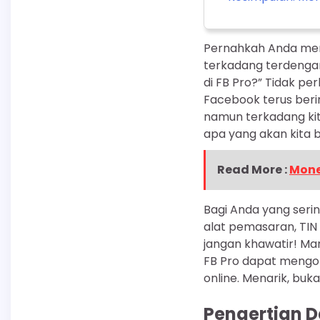
Pernahkah Anda mera
terkadang terdengar
di FB Pro?” Tidak per
Facebook terus beri
namun terkadang kita 
apa yang akan kita b
Read More :
Mone
Bagi Anda yang seri
alat pemasaran, TIN 
jangan khawatir! Ma
FB Pro dapat mengop
online. Menarik, buk
Pengertian Da