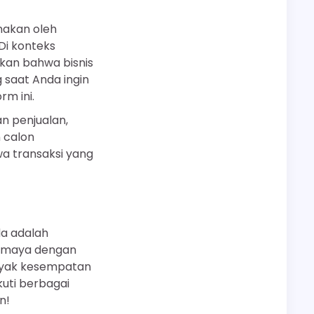
unakan oleh
Di konteks
ikan bahwa bisnis
 saat Anda ingin
m ini.
n penjualan,
n calon
a transaksi yang
da adalah
nia maya dengan
anyak kesempatan
kuti berbagai
n!