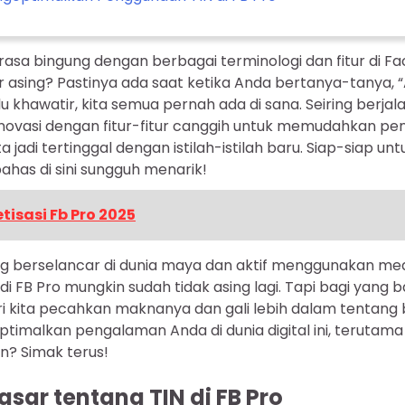
sa bingung dengan berbagai terminologi dan fitur di F
 asing? Pastinya ada saat ketika Anda bertanya-tanya, 
lu khawatir, kita semua pernah ada di sana. Seiring berja
novasi dengan fitur-fitur canggih untuk memudahkan pe
jadi tertinggal dengan istilah-istilah baru. Siap-siap unt
ahas di sini sungguh menarik!
tisasi Fb Pro 2025
ng berselancar di dunia maya dan aktif menggunakan medi
di FB Pro mungkin sudah tidak asing lagi. Tapi bagi yang 
ri kita pecahkan maknanya dan gali lebih dalam tentang 
timalkan pengalaman Anda di dunia digital ini, terutama
an? Simak terus!
sar tentang TIN di FB Pro