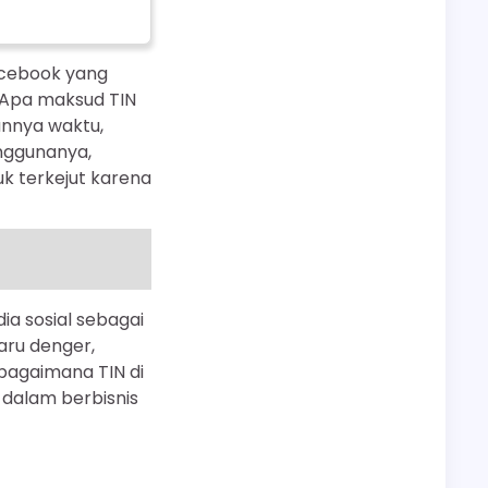
acebook yang
“Apa maksud TIN
lannya waktu,
nggunanya,
uk terkejut karena
a sosial sebagai
baru denger,
bagaimana TIN di
 dalam berbisnis