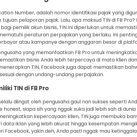
fication Number, adalah nomor identifikasi pajak yang dig
tujuan pelaporan pajak. Lalu, apa maksud TIN di FB Pro? 
agi pemilik akun bisnis, TIN ini diperlukan untuk memast
mematuhi peraturan perpajakan yang berlaku. Ini penting
erbayar atau kampanye dengan anggaran besar di platfor
pengusaha yang memanfaatkan FB Pro untuk meningkatka
mastikan bisnis Anda lebih terpercaya di mata klien da
menerapkan TIN, Facebook juga dapat memastikan bahw
 sesuai dengan undang-undang perpajakan.
iki TIN di FB Pro
selalu diingat oleh pengusaha gaul nan sukses seperti An
be honest, siapa sih yang nggak suka jadi lebih sah di du
n meningkatkan kepercayaan klien, TIN juga membuka b
ri data iklan yang lebih akurat hingga kesempatan mengi
ri Facebook, yakin deh, Anda pasti nggak mau ketinggala