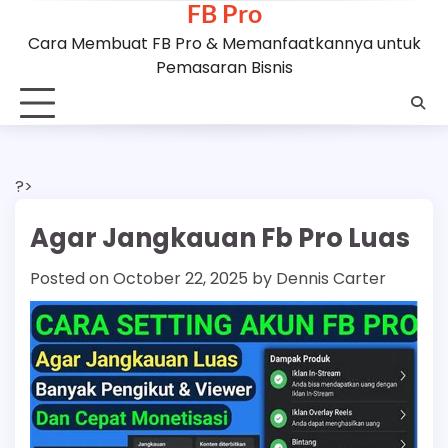
FB Pro
Skip
to
Cara Membuat FB Pro & Memanfaatkannya untuk
content
Pemasaran Bisnis
?>
Agar Jangkauan Fb Pro Luas
Posted on
October 22, 2025
by
Dennis Carter