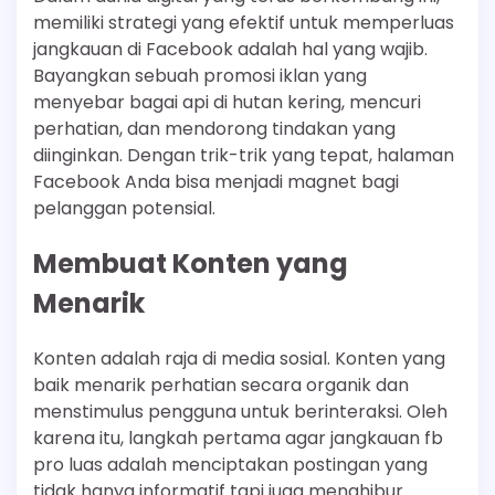
memiliki strategi yang efektif untuk memperluas
jangkauan di Facebook adalah hal yang wajib.
Bayangkan sebuah promosi iklan yang
menyebar bagai api di hutan kering, mencuri
perhatian, dan mendorong tindakan yang
diinginkan. Dengan trik-trik yang tepat, halaman
Facebook Anda bisa menjadi magnet bagi
pelanggan potensial.
Membuat Konten yang
Menarik
Konten adalah raja di media sosial. Konten yang
baik menarik perhatian secara organik dan
menstimulus pengguna untuk berinteraksi. Oleh
karena itu, langkah pertama agar jangkauan fb
pro luas adalah menciptakan postingan yang
tidak hanya informatif tapi juga menghibur.