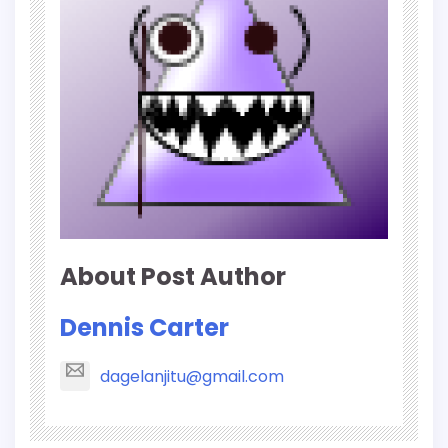
About Post Author
Dennis Carter
dagelanjitu@gmail.com