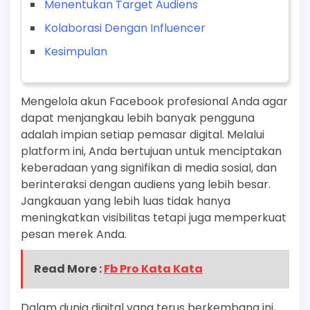
Menentukan Target Audiens
Kolaborasi Dengan Influencer
Kesimpulan
Mengelola akun Facebook profesional Anda agar
dapat menjangkau lebih banyak pengguna
adalah impian setiap pemasar digital. Melalui
platform ini, Anda bertujuan untuk menciptakan
keberadaan yang signifikan di media sosial, dan
berinteraksi dengan audiens yang lebih besar.
Jangkauan yang lebih luas tidak hanya
meningkatkan visibilitas tetapi juga memperkuat
pesan merek Anda.
Read More :
Fb Pro Kata Kata
Dalam dunia digital yang terus berkembang ini,