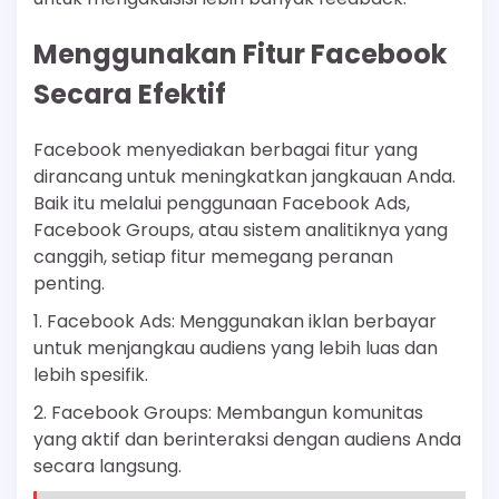
Menggunakan Fitur Facebook
Secara Efektif
Facebook menyediakan berbagai fitur yang
dirancang untuk meningkatkan jangkauan Anda.
Baik itu melalui penggunaan Facebook Ads,
Facebook Groups, atau sistem analitiknya yang
canggih, setiap fitur memegang peranan
penting.
1. Facebook Ads: Menggunakan iklan berbayar
untuk menjangkau audiens yang lebih luas dan
lebih spesifik.
2. Facebook Groups: Membangun komunitas
yang aktif dan berinteraksi dengan audiens Anda
secara langsung.