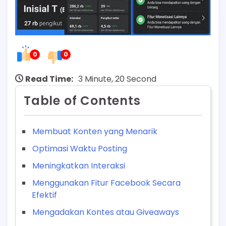
0
0
Read Time:
3 Minute, 20 Second
Table of Contents
Membuat Konten yang Menarik
Optimasi Waktu Posting
Meningkatkan Interaksi
Menggunakan Fitur Facebook Secara
Efektif
Mengadakan Kontes atau Giveaways