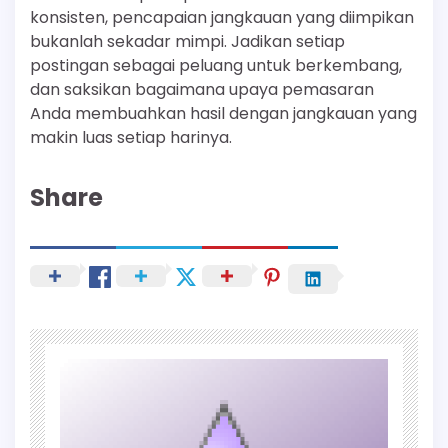
konsisten, pencapaian jangkauan yang diimpikan
bukanlah sekadar mimpi. Jadikan setiap
postingan sebagai peluang untuk berkembang,
dan saksikan bagaimana upaya pemasaran
Anda membuahkan hasil dengan jangkauan yang
makin luas setiap harinya.
Share